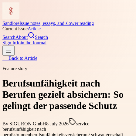
Sandlore
Issue notes, essays, and slower reading
Current issue
Article
Search
About
Search
Sign In
Join the Journal
← Back to
Article
Feature story
Berufsunfähigkeit nach
Berufen gezielt absichern: So
gelingt der passende Schutz
By
SIGURON GmbH
8 July 2026
service
berufsunfähigkeit nach
berufsgruppen
berufsunfähigkeitsversicherung schwangerschaft