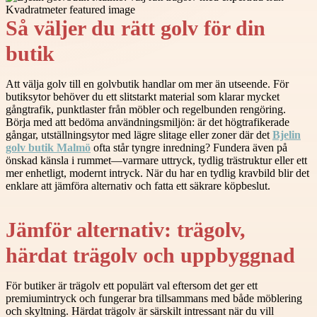
Så väljer du rätt golv för din
butik
Att välja golv till en golvbutik handlar om mer än utseende. För
butiksytor behöver du ett slitstarkt material som klarar mycket
gångtrafik, punktlaster från möbler och regelbunden rengöring.
Börja med att bedöma användningsmiljön: är det högtrafikerade
gångar, utställningsytor med lägre slitage eller zoner där det
Bjelin
golv butik Malmö
ofta står tyngre inredning? Fundera även på
önskad känsla i rummet—varmare uttryck, tydlig trästruktur eller ett
mer enhetligt, modernt intryck. När du har en tydlig kravbild blir det
enklare att jämföra alternativ och fatta ett säkrare köpbeslut.
Jämför alternativ: trägolv,
härdat trägolv och uppbyggnad
För butiker är trägolv ett populärt val eftersom det ger ett
premiumintryck och fungerar bra tillsammans med både möblering
och skyltning. Härdat trägolv är särskilt intressant när du vill