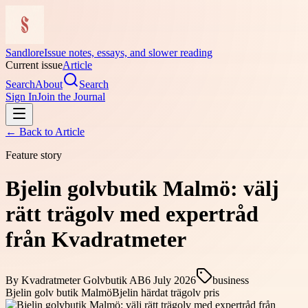
Sandlore
Issue notes, essays, and slower reading
Current issue
Article
Search
About
Search
Sign In
Join the Journal
← Back to
Article
Feature story
Bjelin golvbutik Malmö: välj
rätt trägolv med expertråd
från Kvadratmeter
By
Kvadratmeter Golvbutik AB
6 July 2026
business
Bjelin golv butik Malmö
Bjelin härdat trägolv pris