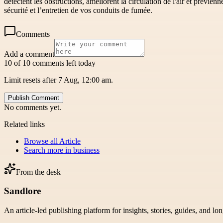
détectent les obstructions, améliorent la circulation de l'air et prévie
sécurité et l’entretien de vos conduits de fumée.
Comments
Add a comment
10 of 10 comments left today
Limit resets after 7 Aug, 12:00 am.
Publish Comment
No comments yet.
Related links
Browse all
Article
Search more in
business
From the desk
Sandlore
An article-led publishing platform for insights, stories, guides, and lo