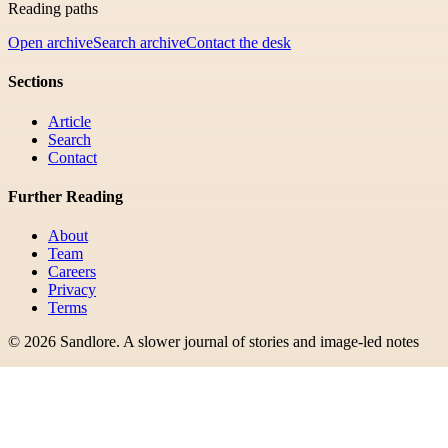
Reading paths
Open archive
Search archive
Contact the desk
Sections
Article
Search
Contact
Further Reading
About
Team
Careers
Privacy
Terms
©
2026
Sandlore
.
A slower journal of stories and image-led notes