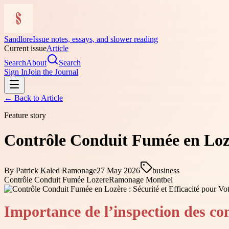
Sandlore
Issue notes, essays, and slower reading
Current issue
Article
Search
About
Search
Sign In
Join the Journal
← Back to
Article
Feature story
Contrôle Conduit Fumée en Lozèr
By
Patrick Kaled Ramonage
27 May 2026
business
Contrôle Conduit Fumée Lozere
Ramonage Montbel
Importance de l’inspection des co