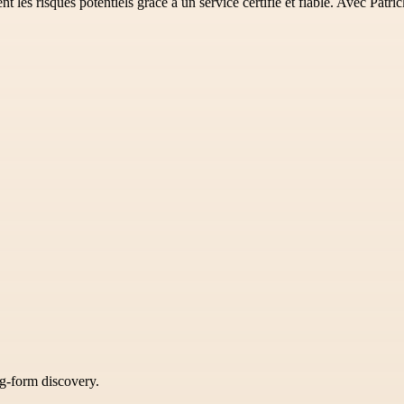
nnent les risques potentiels grâce à un service certifié et fiable. Avec P
ng-form discovery.