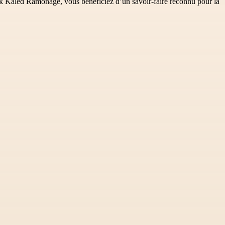
atrick Kaled Ramonage, vous bénéficiez d’un savoir-faire reconnu pour la