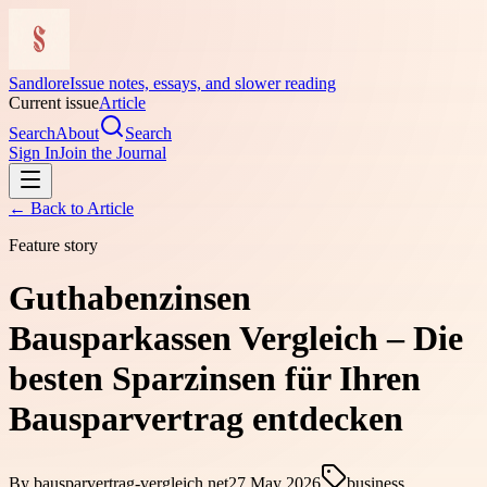
Sandlore
Issue notes, essays, and slower reading
Current issue
Article
Search
About
Search
Sign In
Join the Journal
← Back to
Article
Feature story
Guthabenzinsen
Bausparkassen Vergleich – Die
besten Sparzinsen für Ihren
Bausparvertrag entdecken
By
bausparvertrag-vergleich.net
27 May 2026
business