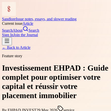
Sandlore
Issue notes, essays, and slower reading
Current issue
Article
Search
About
Search
Sign In
Join the Journal
← Back to
Article
Feature story
Investissement EHPAD : Guide
complet pour optimiser votre
capital et réussir votre
placement immobilier
By
EHPAD INVEST
29 May 2026
service