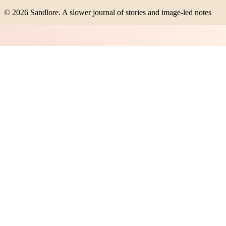
©
2026
Sandlore
.
A slower journal of stories and image-led notes