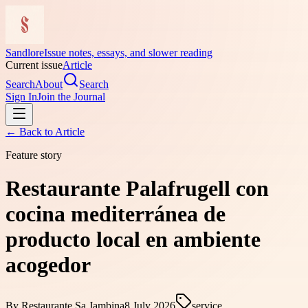
Sandlore
Issue notes, essays, and slower reading
Current issue
Article
Search
About
Search
Sign In
Join the Journal
← Back to
Article
Feature story
Restaurante Palafrugell con
cocina mediterránea de
producto local en ambiente
acogedor
By
Restaurante Sa Jambina
8 July 2026
service