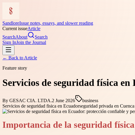
Sandlore
Issue notes, essays, and slower reading
Current issue
Article
Search
About
Search
Sign In
Join the Journal
← Back to
Article
Feature story
Servicios de seguridad física e
By
GESAC CIA. LTDA.
2 June 2026
business
Servicios de seguridad fisica en Ecuador
seguridad privada en Cuenca
Importancia de la seguridad físic