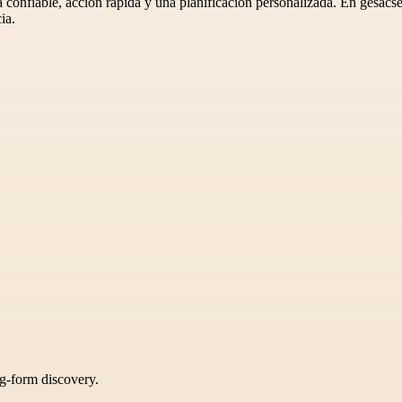
 confiable, acción rápida y una planificación personalizada. En gesacs
ia.
ng-form discovery.