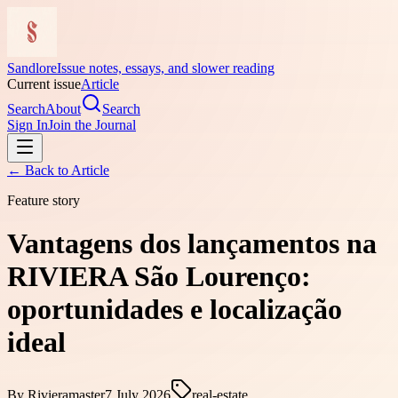
Sandlore
Issue notes, essays, and slower reading
Current issue
Article
Search
About
Search
Sign In
Join the Journal
← Back to
Article
Feature story
Vantagens dos lançamentos na
RIVIERA São Lourenço:
oportunidades e localização
ideal
By
Rivieramaster
7 July 2026
real-estate